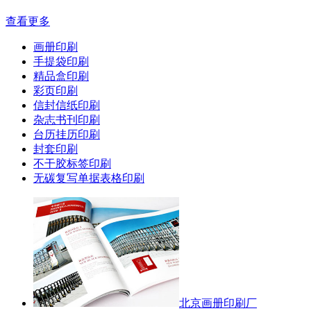
查看更多
画册印刷
手提袋印刷
精品盒印刷
彩页印刷
信封信纸印刷
杂志书刊印刷
台历挂历印刷
封套印刷
不干胶标签印刷
无碳复写单据表格印刷
北京画册印刷厂