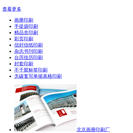
查看更多
画册印刷
手提袋印刷
精品盒印刷
彩页印刷
信封信纸印刷
杂志书刊印刷
台历挂历印刷
封套印刷
不干胶标签印刷
无碳复写单据表格印刷
北京画册印刷厂