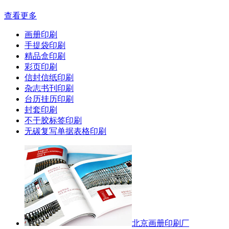
查看更多
画册印刷
手提袋印刷
精品盒印刷
彩页印刷
信封信纸印刷
杂志书刊印刷
台历挂历印刷
封套印刷
不干胶标签印刷
无碳复写单据表格印刷
北京画册印刷厂